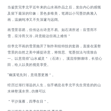
当鉴赏完李北平近年来的山水画作品之后，发自内心的感慨
及留下最深的印象：景色多唯美，笔调以小写墨韵典雅入
画，温婉纯净又不失深邃与远阔。
画雪景容易，但传达出诗意不易。如石涛所述：应雪而不
雪，应泠而欠冷…诗意能达但画上难传＂
但李北平画的雪景抛开了制作和炫特技的套路，直接在溪壑
雪景的自然之美中捕捉诗意，将情思、笔墨技法与境致合
一。以意境得“山水威灵＂（石涛）。溪流悱恻缠绵，长驻心
田，给人以美的视觉享受。
“幽溪笔先到，意境墨更雅＂。
经历过渐行渐远的人生，似乎栖息在李北平先生营造的的山
水林壑溪水旁…仿佛可以
＂平沙落雁，四季在目＂。