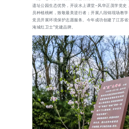
遗址公园生态优势，开设水上课堂–风华正茂学党史，推
员种植桃树，致敬最美逆行者；开展八段锦现场教学
党员开展环境保护志愿服务。今年成功创建了江苏省
淹城红卫士”党建品牌。