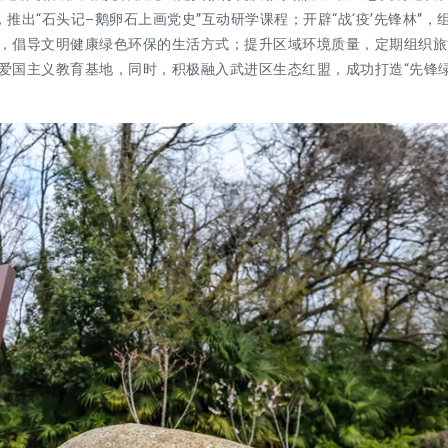
出“石头记–鹅卵石上画党史”互动研学课程；开辟“战‘疫’先锋林”，
，倡导文明健康绿色环保的生活方式；提升区域环境质量，定期组织旅
爱国主义教育基地，同时，积极融入武进区生态红盟，成功打造“先锋