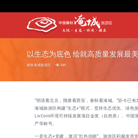
以生态为底色 绘就高质量发展最
春秋淹城旅游区
349
“明清看北京，隋唐看西安，春秋看淹城。”距今已有
淹城旅游区构建“生态+”模式，坚持生态优先、绿
LivCom环境可持续发展项目金奖（自然类）、中
产等称号。
一是生态+党建，激活“红色动能”。
旅游区积极发挥