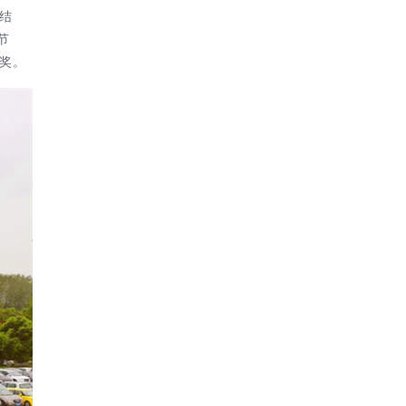
结
节
奖。