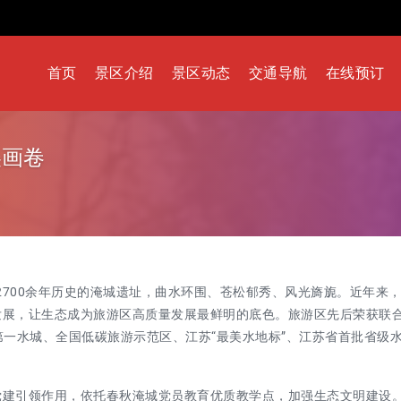
首页
景区介绍
景区动态
交通导航
在线预订
美画卷
2700余年历史的淹城遗址，曲水环围、苍松郁秀、风光旖旎。近年来
色发展，让生态成为旅游区高质量发展最鲜明的底色。旅游区先后荣获联
国第一水城、全国低碳旅游示范区、江苏“最美水地标”、江苏省首批省级
党建引领作用，依托春秋淹城党员教育优质教学点，加强生态文明建设