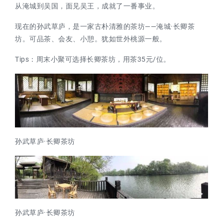
从淹城到吴国，面见吴王，成就了一番事业。
现在的孙武草庐，是一家古朴清雅的茶坊——淹城·长卿茶
坊。可品茶、会友、小憩。犹如世外桃源一般。
Tips：周末小聚可选择长卿茶坊，用茶35元/位。
孙武草庐·长卿茶坊
孙武草庐·长卿茶坊