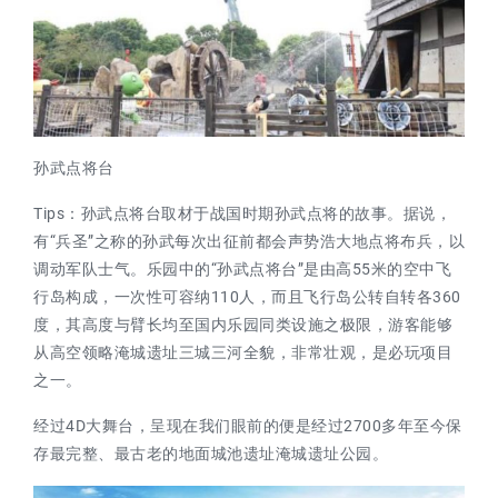
孙武点将台
Tips：孙武点将台取材于战国时期孙武点将的故事。据说，
有“兵圣”之称的孙武每次出征前都会声势浩大地点将布兵，以
调动军队士气。乐园中的“孙武点将台”是由高55米的空中飞
行岛构成，一次性可容纳110人，而且飞行岛公转自转各360
度，其高度与臂长均至国内乐园同类设施之极限，游客能够
从高空领略淹城遗址三城三河全貌，非常壮观，是必玩项目
之一。
经过4D大舞台，呈现在我们眼前的便是经过2700多年至今保
存最完整、最古老的地面城池遗址淹城遗址公园。