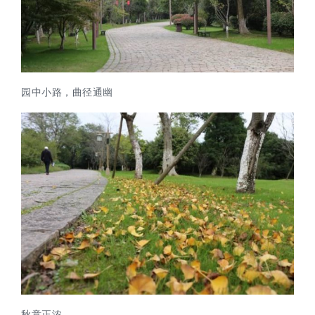
园中小路，曲径通幽
秋意正浓