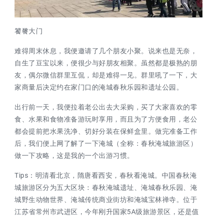
饕餮大门
难得周末休息，我便邀请了几个朋友小聚。说来也是无奈，
自生了豆宝以来，便很少与好朋友相聚。虽然都是极熟的朋
友，偶尔微信群里互侃，却是难得一见。群里吼了一下，大
家商量后决定约在家门口的淹城春秋乐园和遗址公园。
出行前一天，我便拉着老公出去大采购，买了大家喜欢的零
食、水果和食物准备游玩时享用，而且为了方便食用，老公
都会提前把水果洗净、切好分装在保鲜盒里。做完准备工作
后，我们便上网了解了一下淹城（全称：春秋淹城旅游区）
做一下攻略，这是我的一个出游习惯。
Tips：明清看北京，隋唐看西安，春秋看淹城。中国春秋淹
城旅游区分为五大区块：春秋淹城遗址、淹城春秋乐园、淹
城野生动物世界、淹城传统商业街坊和淹城宝林禅寺。位于
江苏省常州市武进区，今年刚升国家5A级旅游景区，还是值