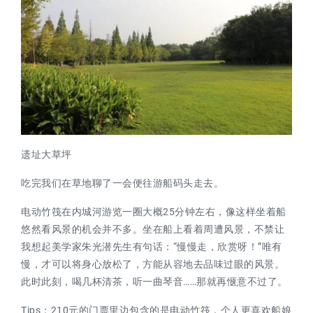
遗址大草坪
吃完我们在草地聊了一会便往游船码头走去。
电动竹筏在内城河游览一圈大概25分钟左右，像这样坐着船
悠然看风景的机会并不多。坐在船上看着周遭风景，不禁让
我想起美学家朱光潜先生有句话：“慢慢走，欣赏呀！”唯有
慢，才可以将身心放松了，方能从容地去品味过眼的风景。
此时此刻，喝几杯清茶，听一曲琴音……那就再惬意不过了。
Tips：210元的门票里边包含的是电动竹筏，个人更喜欢船娘