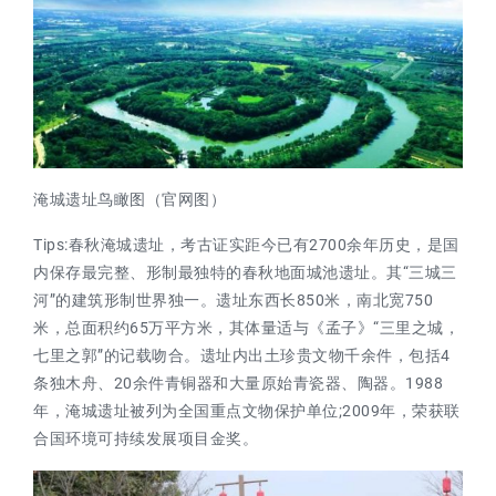
淹城遗址鸟瞰图（官网图）
Tips:春秋淹城遗址，考古证实距今已有2700余年历史，是国
内保存最完整、形制最独特的春秋地面城池遗址。其“三城三
河”的建筑形制世界独一。遗址东西长850米，南北宽750
米，总面积约65万平方米，其体量适与《孟子》“三里之城，
七里之郭”的记载吻合。遗址内出土珍贵文物千余件，包括4
条独木舟、20余件青铜器和大量原始青瓷器、陶器。1988
年，淹城遗址被列为全国重点文物保护单位;2009年，荣获联
合国环境可持续发展项目金奖。