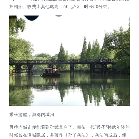
摇橹船。收费比其他略高，60元/位，时长50分钟。
乘坐游船，游览内城河
再往内城走便能看到孙武草庐了。相传一代“兵圣”孙武年轻的
时候曾在淹城隐居，并著作《孙子兵法》，兵法写成后，便