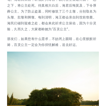
之下，将公主处死。待真相大白后，淹君后悔莫及，下令厚
葬公主。为了防止盗墓，同时修筑了三个土墩，分别取名为
头墩、肚墩和脚墩。每到清明，淹王都会亲自到坟前祭奠。
淹民们碰到疑难之处，都会来此祈求公主保佑，因为十分灵
验，久而久之，大家都称她为“百灵公主”。
朋友们，如果您有什么需求，不妨闭上眼睛，在心里默默祈
祷，百灵公主一定会为你排忧解难，送去好运。