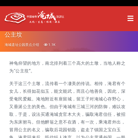
公主坟
淹城遗址公园景点介绍
1.1K
神龟仰望的地方，南北排列着三个高大的土墩，当地人称之
为“公主坟”。
关于这三个土墩，流传着一个凄美的传说。相传，淹君有个
女儿，长得如花似玉，能文能武，而且心地善良，因此，深
受奄民爱戴。淹地附近有座留城，留王子对淹城心存野心，
又垂涎公主的美色。但由于淹城有三城三河的防御，难以攻
取，于是，设法买通淹城贪官木大夫，骗取淹君信任，被招
为东床驸马。但他醉翁之意不在酒，有一次，乘淹君外出，
冒用公主的名义，骗取后花园钥匙，盗走了镇国之宝白玉
龟。淹君回来后，听信奸人谗言，以为公主里通外国，一怒