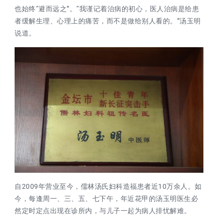
也始终“避而远之”。“我谨记着治病的初心，医人治病是给患
者缓解生理、心理上的痛苦，而不是做给别人看的。”汤玉明
说道。
自2009年营业至今，儒林汤氏妇科造福患者近10万余人。如
今，每逢周一、三、五、七下午，年近花甲的汤玉明医生必
然定时定点出现在诊所内，与儿子一起为病人排忧解难。