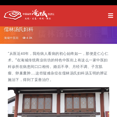
儒林汤氏妇科
淹城中医街
4.0K
“从医近40年，我给病人看病的初心始终如一，那便是仁心仁
术。”在淹城传统商业街坊的特色中医街上有这么一家中医妇
科诊所在病患间口口相传。婚后不孕、月经不调、子宫肌
瘤、卵巢囊肿……这些疑难杂症在儒林汤氏妇科汤玉明的辨证
施治下，得到了妥善治疗。