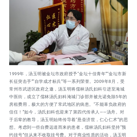
1999年，汤玉明被金坛市政府授予“金坛十佳青年”“金坛市新
长征突击手”“自学成才标兵”等一系列荣誉。2009年8月，受
常州市武进区政府之邀，汤玉明将儒林汤氏妇科引进至淹城
中医街，成立了儒林汤氏妇科淹城门诊部并被允诺免除5年的
房租费用，极大的方便了常武地区的病患。“不能辜负政府的
信任！”如今，汤氏妇科也迎来了第四代传承人——汤舟。对
于后辈的教导，汤玉明始终传导着“悬壶济世，仁心仁术”的思
想。考虑到一些自费远道而来的患者，儒林汤氏妇科坚持“预
约挂号”但从来不收取挂号费。对于商业性质的活动，汤玉明