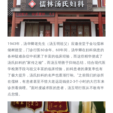
1943年，汤华卿老先生（汤玉明祖父）应邀坐堂于金坛儒林
储树德堂，门诊行医60余年。60年间，汤华卿在妇科病患的
各种疑难杂症中积累了丰富的临床经验，而这些精华便成了
汤氏妇科的“家传之秘”，而汤玉明善于归纳总结，结合现代医
学检测手段与祖父丰富的临床经验，妇科患者的康复率也有
了极大提升，汤氏妇科的名声也逐渐打响。“之前我们的诊所
在儒林，有患者甚至不惜大老远花钱坐2-3个小时的大巴车来
诊所看病哩。”面对虔诚求医的患者，汤玉明行医从不敢有半
点怠慢。