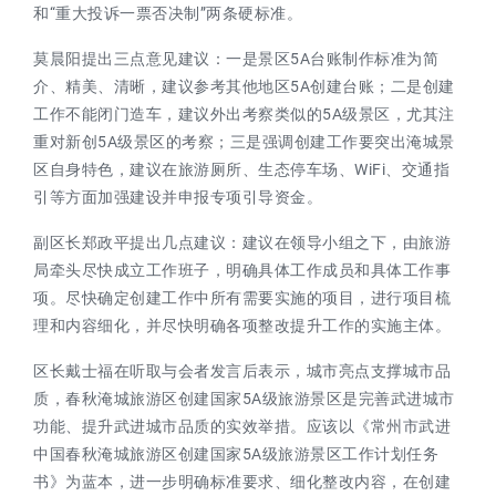
和“重大投诉一票否决制”两条硬标准。
莫晨阳提出三点意见建议：一是景区5A台账制作标准为简
介、精美、清晰，建议参考其他地区5A创建台账；二是创建
工作不能闭门造车，建议外出考察类似的5A级景区，尤其注
重对新创5A级景区的考察；三是强调创建工作要突出淹城景
区自身特色，建议在旅游厕所、生态停车场、WiFi、交通指
引等方面加强建设并申报专项引导资金。
副区长郑政平提出几点建议：建议在领导小组之下，由旅游
局牵头尽快成立工作班子，明确具体工作成员和具体工作事
项。尽快确定创建工作中所有需要实施的项目，进行项目梳
理和内容细化，并尽快明确各项整改提升工作的实施主体。
区长戴士福在听取与会者发言后表示，城市亮点支撑城市品
质，春秋淹城旅游区创建国家5A级旅游景区是完善武进城市
功能、提升武进城市品质的实效举措。应该以《常州市武进
中国春秋淹城旅游区创建国家5A级旅游景区工作计划任务
书》为蓝本，进一步明确标准要求、细化整改内容，在创建