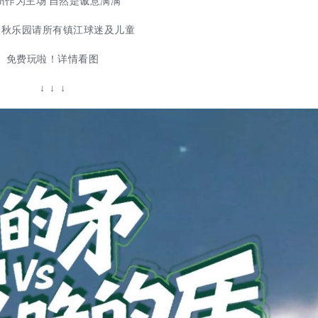
州作为主场 自然是诚意满满
春秋乐园请所有镇江球迷及儿童
免费玩啦！
详情看图
↓
↓
↓