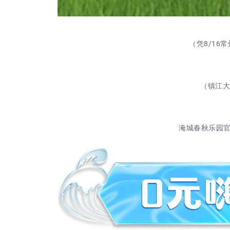
（凭8/1
（镇江大
淹城春秋乐园