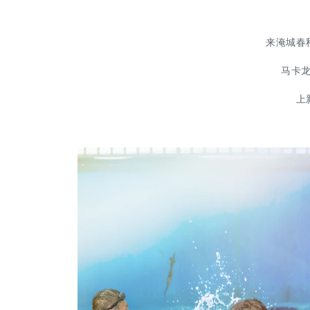
来淹城春
马卡
上