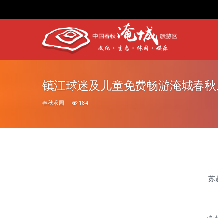
镇江球迷及儿童免费畅游淹城春秋
春秋乐园
184
苏