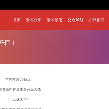
首页
景区介绍
景区动态
交通导航
在线预订
乐园！
本周常州VS镇江
超赛场即将迎来史诗级大战
“十三妹之争”