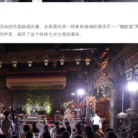
活动的话题颇感兴趣
。
在观看结束一段春秋淹城经典演艺
——“幽默版”
的声音，揭开了
这个特殊
七夕之夜的幕布。