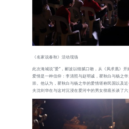
《名家说春秋》活动现场
此次淹城说
“爱”，郦波以细腻口吻，从《凤求凰》
爱情是一种信仰：李清照与赵明诚，瞿秋白与杨之华
崇。他认为，瞿秋白与杨之华的爱情堪称民国以及近
夫沈剑华在与这对沉浸在爱河中的男女彻底长谈了六