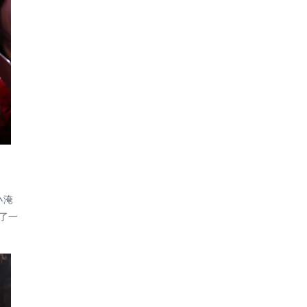
小淹
了
一