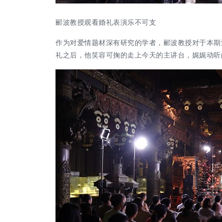
郦波教授观看婚礼表演乐不可支
作为对爱情题材深有研究的学者，郦波
教授对于本期
礼之后，他笑容可掬的走上今天的主讲台，娓娓动听