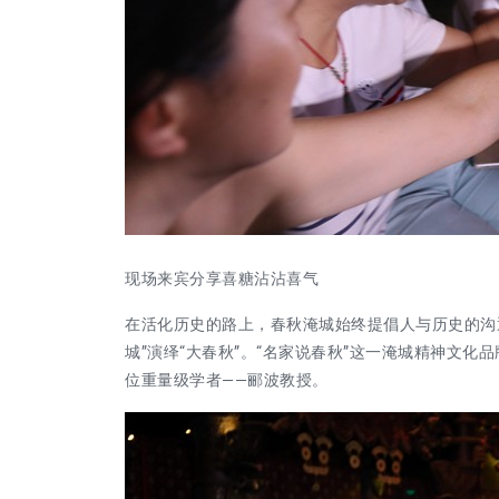
现场来宾分享喜糖沾沾喜气
在活化历史的路上，春秋淹城始终提倡人与历史的沟
城”演绎“大春秋”。“名家说春秋”这一淹城精神文
位重量级学者
——郦波教授。