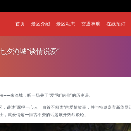
首页
景区介绍
景区动态
交通导航
在线预订
七夕淹城“谈情说爱”
法
——来淹城，听一场关于“爱”和“信仰”的历史课。
区
，讲述
“愿得一
心
人
，
白首不相离
”的爱情故事，
并与特邀嘉宾
新华网
士，
就爱情这一恒古不变的话题展开
热烈
谈论。