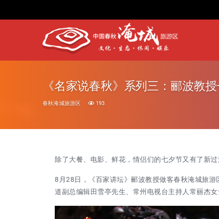
《名家说春秋》系列三：郦波教授
春秋淹城旅游区
193
除了大餐、电影、鲜花，
情侣们的七夕节又有了新过
8
月
28
日，《百家讲坛》郦波教授做客春秋淹城
旅游
道副总编辑田雪亭
先生
、常州电视台主持人常丽杰
女