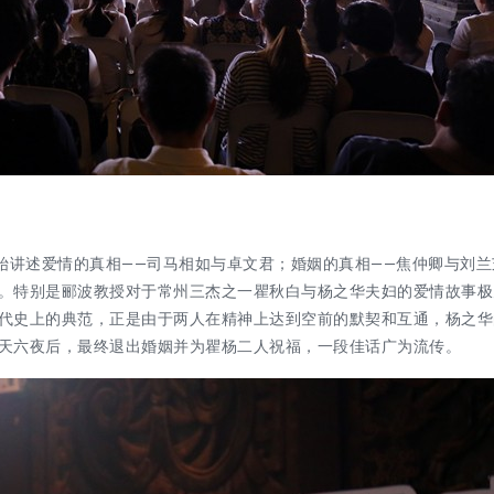
开始讲述爱情的真相——司马相如与卓文君；婚姻的真相——焦仲卿与刘兰
。特别是郦波教授对于常州三杰之一瞿秋白与杨之华夫妇的爱情故事
极
代史上的典范，正是由于两人在精神上达到空前的默契和互通，杨之华
天六夜后，最终退出婚姻并为瞿杨二人祝福，一段佳话广为流传。