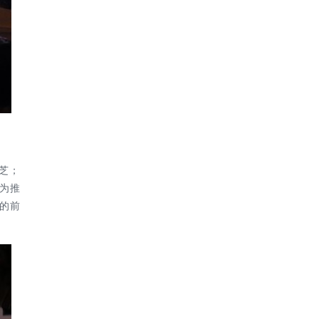
芝；
为
推
的前