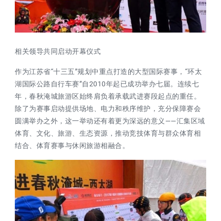
相关领导共同
启动开幕仪式
作为江苏省“十三五”规划中重点打造的大型国际赛事，
“环太
湖国际公路自行车赛”自2010年起已成功举办七届
。连续七
年，春秋淹城旅游区始终肩负着承载武进赛段起点的重任。
除了为赛事启动提供场地、电力和秩序维护，充分保障赛会
圆满举办之外，这一举动还有着更为深远的意义——汇集区域
体育、文化、旅游、生态资源，推动竞技体育与群众体育相
结合、体育赛事与休闲旅游相融合。