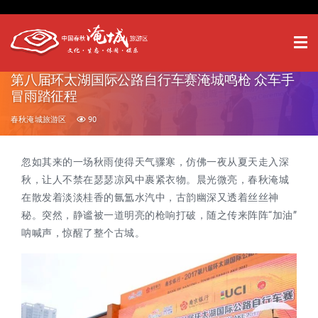
第八届环太湖国际公路自行车赛淹城鸣枪 众车手
冒雨踏征程
春秋淹城旅游区
90
忽如其来的一场秋雨使得天气骤寒，仿佛一夜从夏天走入深
秋，让人不禁在瑟瑟凉风中裹紧衣物。晨光微亮，春秋淹城
在散发着淡淡桂香的氤氲水汽中，古韵幽深又透着丝丝神
秘。突然，静谧被一道明亮的枪响打破，随之传来阵阵“加油”
呐喊声，惊醒了整个古城。