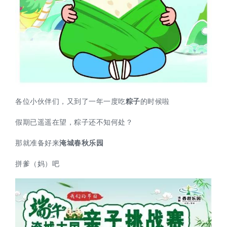
各位小伙伴们，又到了一年一度吃
粽子
的时候啦
假期已遥遥在望，粽子还不知何处？
那就准备好来
淹城春秋乐园
拼爹（妈）吧