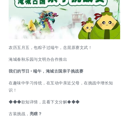
农历五月五，包粽子过端午，念屈原赛文武！
淹城春秋乐园与文明办合作推出
我们的节日 • 端午，淹城古国亲子挑战赛
在趣味中学习传统，在互动中亲近父母，在挑战中增长知
识！
◆
◆
◆
欲知详情，且看下文分解
◆
◆
◆
古装挑战，
亮瞎？