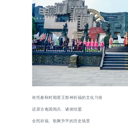
依托春秋时期君王祭神祈福的文化习俗
还原古奄国阅兵、诸侯结盟
全民祈福、歌舞升平的历史场景