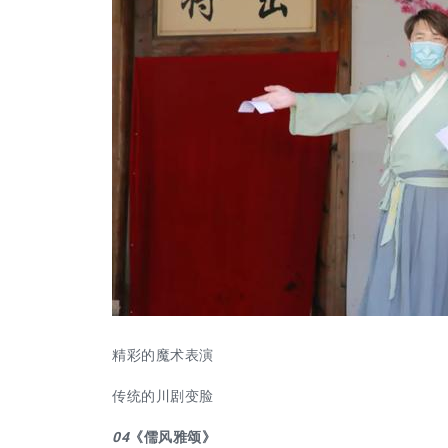
精彩的魔术表演
传统的川剧变脸
04
《儒风雅颂》