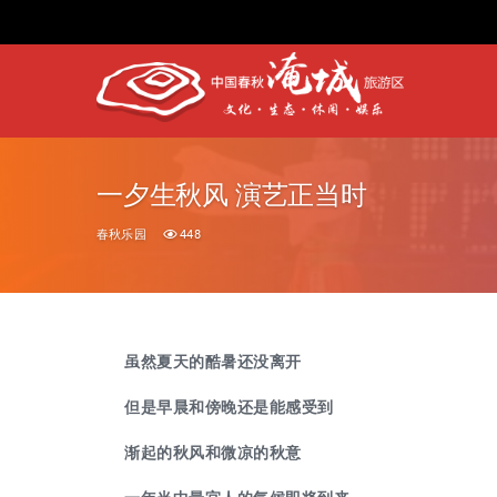
一夕生秋风 演艺正当时
春秋乐园
448
虽然夏天的酷暑还没离开
但是早晨和傍晚还是能感受到
渐起的秋风和微凉的秋意