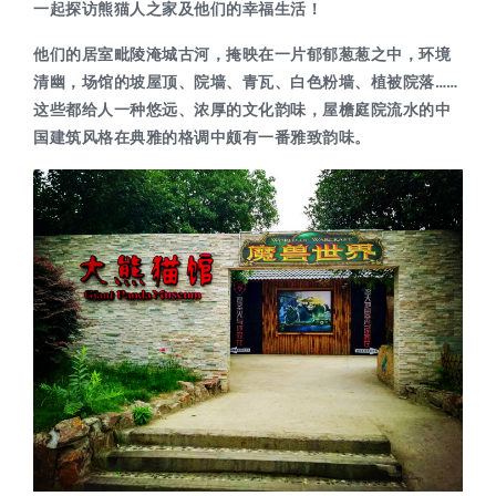
一起探访熊猫人之家及他们的幸福生活！
他们的居室毗陵淹城古河，掩映在一片郁郁葱葱之中，环境
清幽，场馆的坡屋顶、院墙、青瓦、白色粉墙、植被院落……
这些都给人一种悠远、浓厚的文化韵味，屋檐庭院流水的中
国建筑风格在典雅的格调中颇有一番雅致韵味。