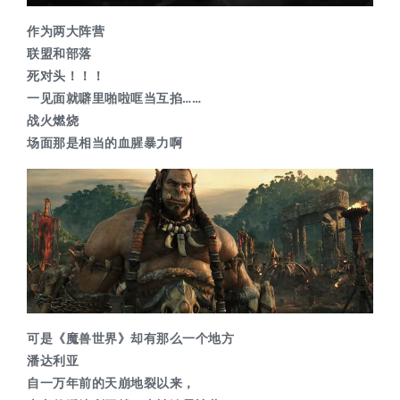
作为两大阵营
联盟和部落
死对头！！！
一见面就
噼里啪啦哐当互掐
……
战火燃烧
场面那是相当的血腥暴力啊
可是《魔兽世界》却有那么一个地方
潘达利亚
自一万年前的天崩地裂以来，