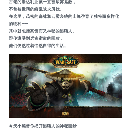
古老的潘达利亚就一直被浓雾遮蔽，
不曾被世间的纷乱战火所扰。
在这里，茂密的森林和云雾袅绕的山峰孕育了独特而多样化
的物种——
其中就包括高贵而又神秘的熊猫人。
即使遭受到远古宿敌的围攻，
他们仍然过着怡然自得的生活。
今天小编带你揭开熊猫人的神秘面纱