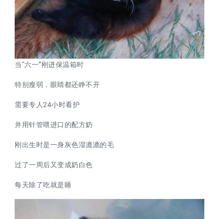
当“六一”刚进保温箱时
特别瘦弱，眼睛都还睁不开
需要专人24小时看护
并用针管喂进口的配方奶
刚出生时是一身灰色湿漉漉的毛
过了一周后又变成奶白色
每天除了吃就是睡