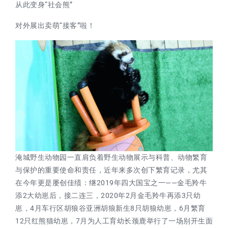
从此变身“社会熊”
对外展出卖萌“接客”啦！
淹城野生动物园一直肩负着野生动物展示与科普、动物繁育
与保护的重要使命和责任，近年来多次创下繁育记录，尤其
在今年更是屡创佳绩：继2019年四大国宝之一——金毛羚牛
添2大幼崽后，接二连三，2020年2月金毛羚牛再添3只幼
崽，4月车行区胡狼谷亚洲胡狼新生8只胡狼幼崽，6月繁育
12只红熊猫幼崽，7月为人工育幼长颈鹿举行了一场别开生面