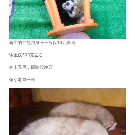
新生的红熊猫身长一般仅10几厘米
体重仅300克左右
身上无毛，眼睛没睁开
像小老鼠一样