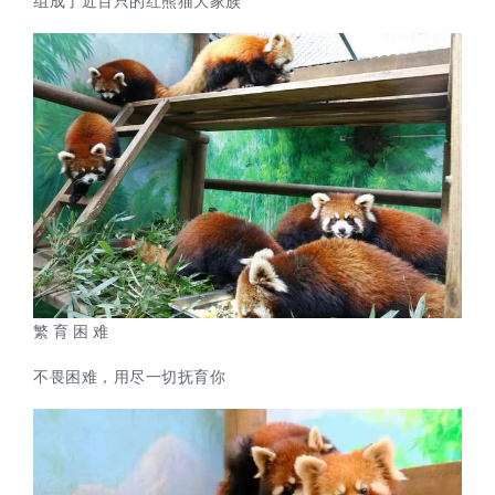
组成了近百只的红熊猫大家族
繁 育 困 难
不畏困难，用尽一切抚育你