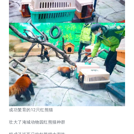
成功繁育的12只红熊猫
壮大了淹城动物园红熊猫种群