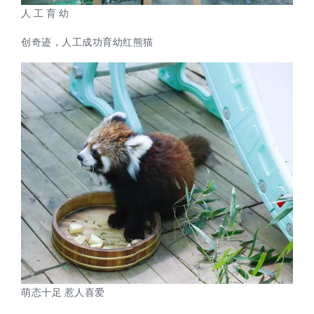
人 工 育 幼
创奇迹，人工成功育幼红熊猫
萌态十足 惹人喜爱