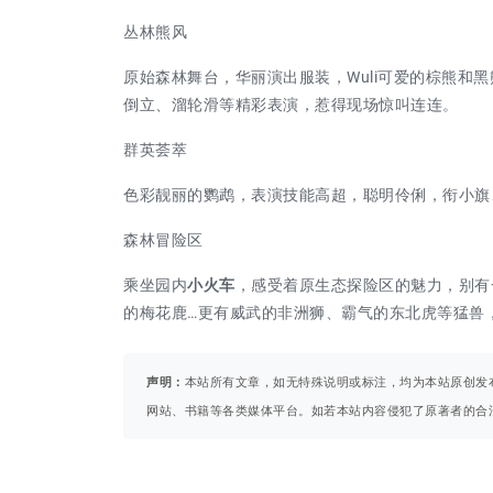
丛林熊风
原始森林舞台，华丽演出服装，Wuli可爱的棕熊和
倒立、溜轮滑等精彩表演，惹得现场惊叫连连。
群英荟萃
色彩靓丽的鹦鹉，表演技能高超，聪明伶俐，衔小旗
森林冒险区
乘坐园内
小火车
，感受着原生态探险区的魅力，别有
的梅花鹿…更有威武的非洲狮、霸气的东北虎等猛兽
声明：
本站所有文章，如无特殊说明或标注，均为本站原创发
网站、书籍等各类媒体平台。如若本站内容侵犯了原著者的合