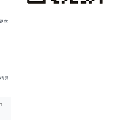
钢丝
精灵
何