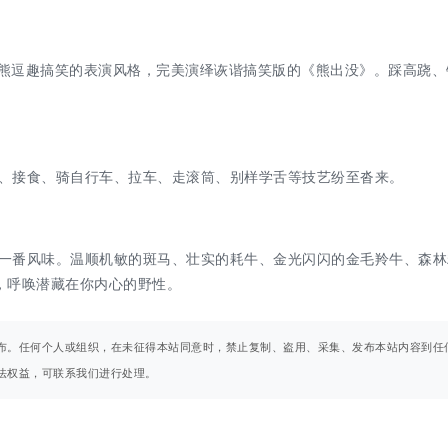
黑熊逗趣搞笑的表演风格，完美演绎诙谐搞笑版的《熊出没》。踩高跷、
、接食、骑自行车、拉车、走滚筒、别样学舌等技艺纷至沓来。
一番风味。温顺机敏的斑马、壮实的耗牛、金光闪闪的金毛羚牛、森林
，呼唤潜藏在你内心的野性。
布。任何个人或组织，在未征得本站同意时，禁止复制、盗用、采集、发布本站内容到任
法权益，可联系我们进行处理。