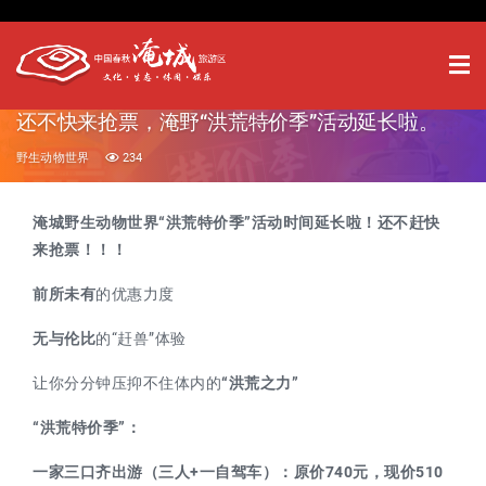
还不快来抢票，淹野“洪荒特价季”活动延长啦。
野生动物世界
234
淹城野生动物世界“洪荒特价季”活动时间延长啦！还不赶快
来抢票！！！
前所未有
的优惠力度
无与伦比
的“赶兽”体验
让你分分钟压抑不住体内的
“洪荒之力”
“洪荒特价季”：
一家三口齐出游（三人+一自驾车）：原价740元，现价510