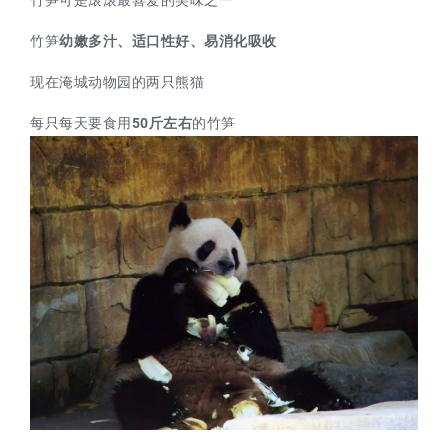
竹笋
幼嫩多汁、适口性好、易消化吸收
现在淹城动物园的两只熊猫
每只每天要食用
50斤左右
的竹笋