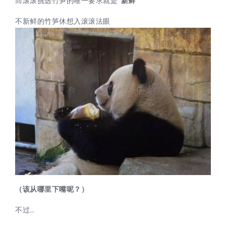
而滚滚挑选竹笋的唯一要求就是
“
新鲜
”
不新鲜的竹笋休想入滚滚法眼
（该从哪里下嘴呢？）
不过…