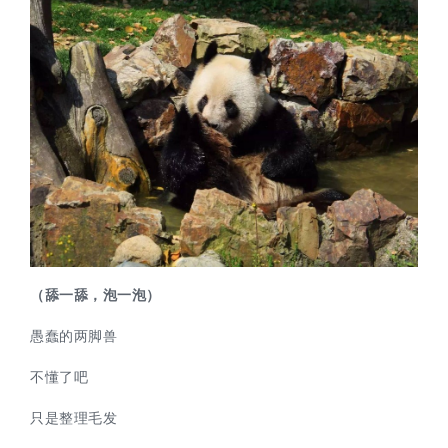
（舔一舔，泡一泡）
愚蠢的两脚兽
不懂了吧
只是整理毛发