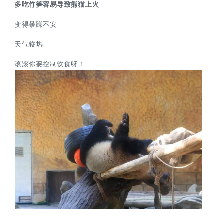
多吃竹笋容易导致熊猫上火
变得暴躁不安
天气较热
滚滚你要控制饮食呀！