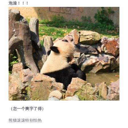
泡澡！！！
（怎一个爽字了得
）
熊猫滚滚特别怕热