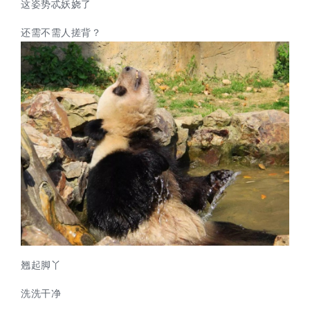
这姿势忒妖娆了
还需不需人搓背？
翘起脚丫
洗洗干净