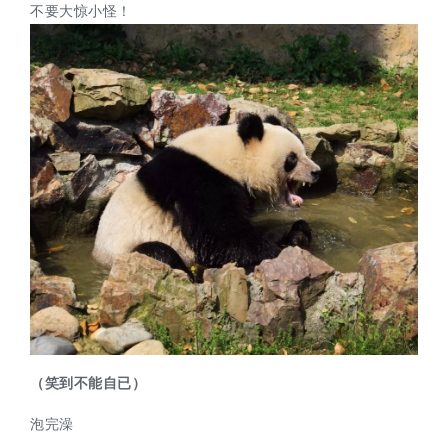
不要大惊小怪！
（
笑到不能自已
）
泡完澡