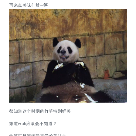
再来点美味佳肴—
笋
都知道这个时期的竹笋特别鲜美
难道wuli滚滚会不知道？
竹笋可是滚滚最喜爱的美味之一