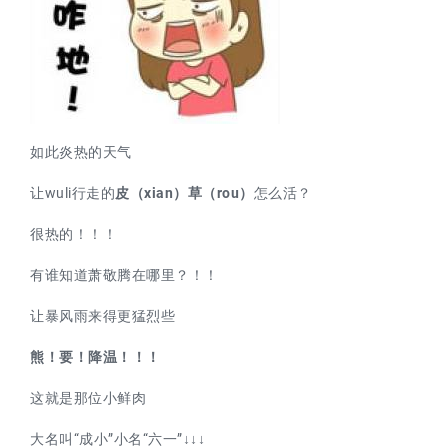
如此炎热的天气
让wuli行走的
皮（xian）草（rou）
怎么活？
很热的！！！
有谁知道萧敬腾在哪里？！！
让暴风雨来得更猛烈些
熊！要！降温！！！
这就是那位小鲜肉
大名叫“成小”小名“六一”
↓
↓
↓