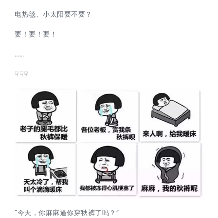
电热毯、小太阳
要不要？
要！要！要！
……
☟☟☟
“今天，你麻麻逼你穿秋裤了吗？”