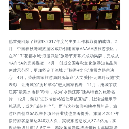
他首先回顾了旅游区2017年度的主要工作和取得的成绩。2
月，中国春秋淹城旅游区成功创建国家AAAAA级旅游景区，
在2017“花都水城·浪漫武进”旅游节开幕式成功揭牌，完成从
4A向5A的完美蝶变；4月，创成全国春秋文化旅游知名品牌
创建示范区，更加坚定了淹城走“旅游+文化”发展之路的决
心；4月，荣获国家旅游局厕所革命“人文关怀·无障碍设施”类
表彰，让淹城的“厕所革命”进入国家视野；11月，淹城荣获
江苏“最美水地标”称号，成为“水韵江苏”独具特色的旅游名
片；12月，荣获“江苏省价格诚信示范区域”，让淹城继承季
札遗风，成为“诚信担当”。 而与这些荣誉相映生辉的是，旅
游区自创成5A以来各项经营业绩也显著提升。旅游区2017年
接待游客总量达340万人次，实现旅游总收入37.5亿元，实
现旅游增加值18.5亿元。春秋乐园游客接待量较去年同期增