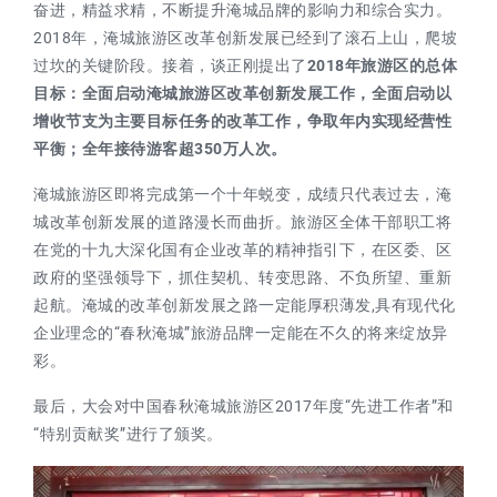
奋进，精益求精，不断提升淹城品牌的影响力和综合实力。
2018年，淹城旅游区改革创新发展已经到了滚石上山，爬坡
过坎的关键阶段。接着，谈正刚提出了
2018年旅游区的
总体
目标：
全面启动淹城旅游区改革创新发展工作，
全面启动以
增收节支为主要目标任务的改革工作，争取年内实现经营性
平
衡；全年接待游客超350万人次。
淹城旅游区即将完成第一个十年蜕变，成绩只代表过去，淹
城改革创新发展的道路漫长而曲折。旅游区全体干部职工将
在党的十九大深化国有企业改革的精神指引下，在区委、区
政府的坚强领导下，抓住契机、转变思路、不负所望、重新
起航。淹城的改革创新发展之路一定能厚积薄发,具有现代化
企业理念的“春秋淹城”旅游品牌一定能在不久的将来绽放异
彩。
最后，大会对中国春秋淹城旅游区2017年度“先进工作者”和
“特别贡献奖”进行了颁奖。