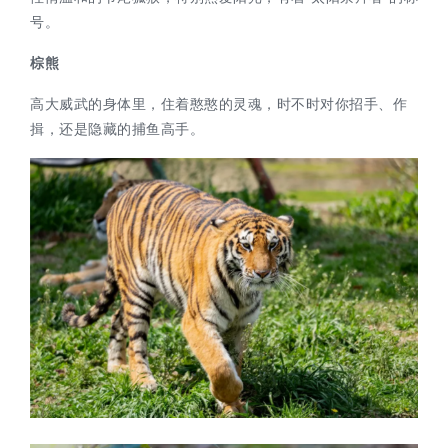
号。
棕熊
高大威武的身体里，住着憨憨的灵魂，时不时对你招手、作
揖，还是隐藏的捕鱼高手。