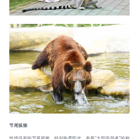
节尾狐猴
性情温和的节尾狐猴，特别热爱阳光，有着“太阳崇拜者”的称