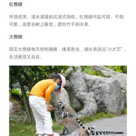
红熊猫
环境优美、溪水潺潺的沉浸式场馆。红熊猫可盐可甜、可萌
可酷，喜爱在树上睡觉，爱吃竹子和水果。
大熊猫
国宝大熊猫每天吃吃睡睡，佛系营业，偶尔表演点“小才艺”，
生活惬意又自在。