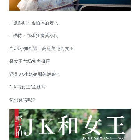
—摄影师：会拍照的若飞
—模特：赤焰狂魔莫小贝
当JK小姐姐遇上高冷美艳的女王
是女王气场实力碾压
还是JK小姐姐甜美逆袭？
“JK与女王”主题片
你们觉得呢？