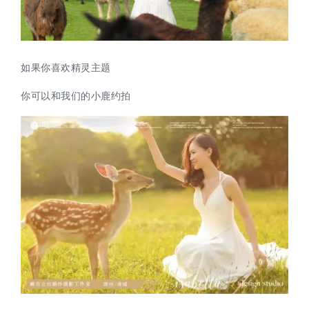
如果你喜欢精灵主题
你可以和我们的小鹿约拍