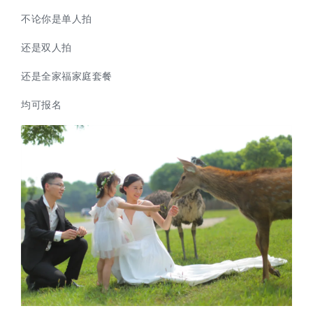
不论你是单人拍
还是双人拍
还是全家福家庭套餐
均可报名