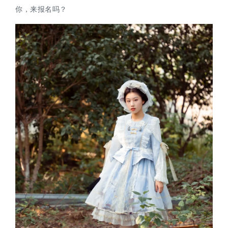
你，来报名吗？