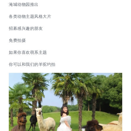
淹城动物园推出
各类动物主题风格大片
招募感兴趣的朋友
免费拍摄
如果你喜欢萌系主题
你可以和我们的羊驼约拍