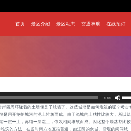
首页
景区介绍
景区动态
交通导航
在线预订
使
00:00
用
对岸四周环绕着的土墙便是子城墙了。这些城墙是如何堆筑的呢？考古
上
墙是用开挖护城河的泥土堆筑而成。由于淹城的土粘性比较大，所以筑
/
铺一层干土，再铺一层湿土，依次相间堆筑而成。因此整个墙基都比较
下
这种堆筑的方法，在当时南方地区很普遍，如江阴的佘城、雪堰的阖闾城
箭