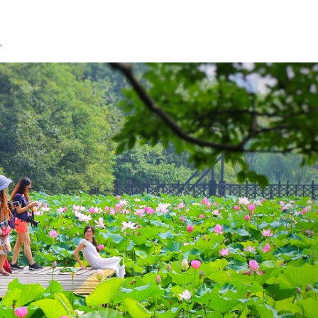
头
键
。
来
增
高
或
降
低
音
量
。