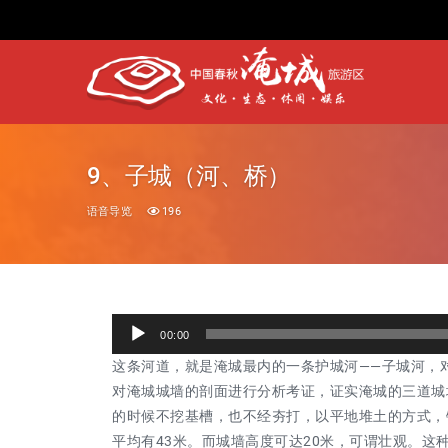
9、子城（河、桥）
语音导览
196
音
00:00
频
这条河道，就是淹城最内的一条护城河——子城河，
播
对淹城城墙的剖面进行分析考证，证实淹城的三道城
放
的时候不挖基槽，也不经夯打，以平地堆土的方式，
器
平均有43米。而城墙高度可达20米，可谓壮观。