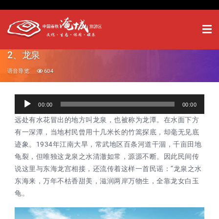
2、龙泉
语音导览
604
音
00:00
00:00
频
远处有水花冒出的地方叫龙泉，也被称为龙潭。在水面下方
播
有一深潭，当地村民曾用十几米长的竹篙探底，却毫无见底
放
迹象。1934年江南大旱，常武地区百条河道干涸，千亩田地
器
龟裂，但唯独这龙泉之水清澈如常，源源不断。因此民间传
说这里与东海龙宫相接，还流传着这样一首民谣：“龙泉之水
东海来，万年不枯香甜美，滋润两岸万物生，全靠龙女白玉
龟。