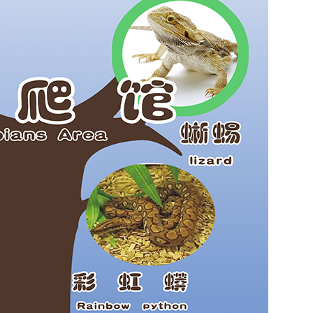
头
键
来
增
高
或
降
低
音
量
。