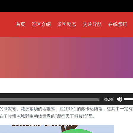
首页
景区介绍
景区动态
交通导航
在线预订
使
00:00
用
的绿鬣蜥、花纹繁琐的地毯蟒、粗狂野性的苏卡达陆龟，这其中一定有
上
在了常州淹城野生动物世界的“爬行天下科普馆”里。
/
下
箭