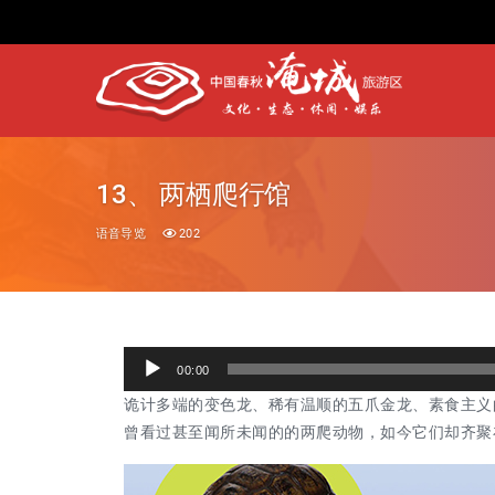
13、 两栖爬行馆
语音导览
202
音
00:00
频
诡计多端的变色龙、稀有温顺的五爪金龙、素食主义
播
曾看过甚至闻所未闻的的两爬动物，如今它们却齐聚
放
器