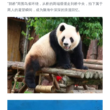
“鹊桥”周围鸟雀环绕，从桥的两端缓缓走到桥中央，拍下属于
两人的凝望瞬间，成为脑海中深深的浪漫回忆。