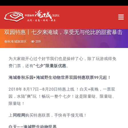
双园特惠丨七夕来淹城，享受无与伦比的甜蜜暴击
春秋淹城旅游区
209
为大家能开心过个好节我们也是操碎了心，除了玩游戏得免
费门票，还有
“七夕”限量版优惠
。
淹城春秋乐园+淹城野生动物世界双园特惠联票99元起！
2018年 8月17日—8月20日特惠上线 ！白天+夜晚，一票双
园，水陆“爽”玩 ！畅玩一整个七夕！这是限量哒、限量哒、
限量哒！
上
同程网
购买特惠联票，手快有手慢无哦！
白天——淹城野生动物世界