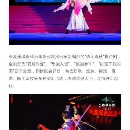
今夏淹城春秋乐园夜公园推出全新编排的“烽火春秋”舞台剧，
全剧分为“安居乐业”、“敌国入侵”、“报国参军”、“厉害了我的
国”四个篇章，剧情跌宕起伏，包含劲歌、炫舞、摇滚、魔
术、民间杂技等多种演出形式，表演震撼人心，剧情跌宕起
伏。