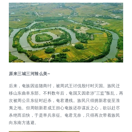
原来三城三河辣么美~
后来，奄族因追随商纣，被周武王讨伐殷纣时灭国。族民迁
移山东曲阜东部。不料数年后，奄国又因牵涉“三监”叛乱，再
次被周公旦东征时赶杀，奄君遭残。族民只得拥新君徙至淮
夷之地。但周朝新君成王担心奄族还存谋反之心，欲以赶尽
杀绝而后快，于是率兵亲征。奄君无奈，只得再次带着族民
向东南方逃避。