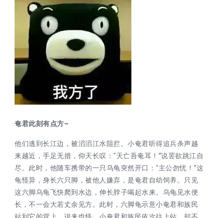
奄君此刻有点方~
他们逃到长江边，被滔滔江水阻拦。小奄君听得追兵杀声越
来越近，手足无措，仰天长叹：“天亡吾奄耳！”说罢欲跳江自
尽。此时，他随车携带的一只乌龟突然开口：“主公勿忧！”这
龟怪异，身长六只脚，被他人嫌弃，是奄君自幼饲养。只见
这六脚乌龟飞快爬到水边，伸长脖子喝起水来。乌龟见水便
长，不一会大若丈余见方。此时，六脚龟示意小奄君和族民
站到它的背上。说来也怪，小奄君和族民依次往上站，却不