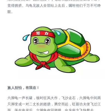
觉得拥挤。乌龟见族人全部站上去后，嘱咐他们千万不可睁
眼。
族人别怕，有我在！
六脚龟一声长啸，顿时狂风大作，飞沙走石，六脚龟中间两
只脚变成一对二丈长的翅膀，腾空而起，眨眼功夫便飞过江
面。落在南岸后，六脚龟收回翅膀，向东南方飞快爬去。