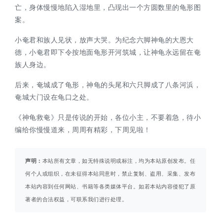
亡，身体慢慢地陷入湿地里，凸现出一个方圆数里的龟形图
案。
小奄君和族人见状，放声大哭。为纪念六脚神龟的大恩大
德，小奄君即下令按地面龟形开河筑城，让神龟永远留在奄
族人身边。
后来，奄城成了龟形，神龟的头尾和六只脚成了八条河浜，
奄城大门设在龟口之处。
《神龟救奄》只是传说的开始，各位小主，不要着急，待小
编给你慢慢道来，周周有精彩，下周见啦！
声明：
本站所有文章，如无特殊说明或标注，均为本站原创发布。任
何个人或组织，在未征得本站同意时，禁止复制、盗用、采集、发布
本站内容到任何网站、书籍等各类媒体平台。如若本站内容侵犯了原
著者的合法权益，可联系我们进行处理。