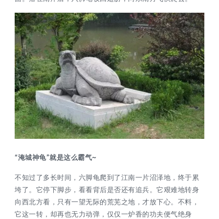
“淹城神龟”就是这么霸气~
不知过了多长时间，六脚龟爬到了江南一片沼泽地，终于累
垮了。它停下脚步，看看背后是否还有追兵。它艰难地转身
向西北方看，只有一望无际的荒芜之地，才放下心。不料，
它这一转，却再也无力动弹，仅仅一炉香的功夫便气绝身