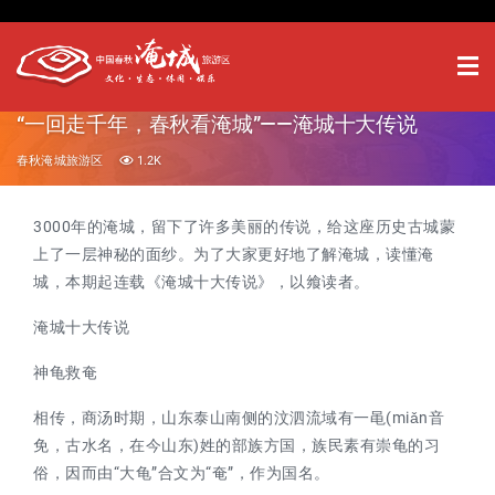
“一回走千年，春秋看淹城”——淹城十大传说
春秋淹城旅游区
1.2K
3000年的淹城，留下了许多美丽的传说，给这座历史古城蒙
上了一层神秘的面纱。为了大家更好地了解淹城，读懂淹
城，本期起连载《淹城十大传说》，以飨读者。
淹城十大传说
神龟救奄
相传，商汤时期，山东泰山南侧的汶泗流域有一黾(miǎn音
免，古水名，在今山东)姓的部族方国，族民素有崇龟的习
俗，因而由“大龟”合文为“奄”，作为国名。