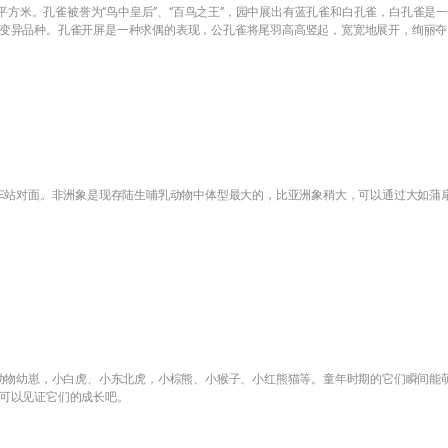
0平方米。孔雀被誉为“鸟中皇后”、“百鸟之王”，园中展出有蓝孔雀和白孔雀，白孔雀是
变异品种。孔雀开屏是一种求偶的表现，公孔雀将尾羽高高竖起，宽宽地展开，绚丽夺
站对面。非洲象是现存陆生哺乳动物中体型最大的，比亚洲象稍大，可以通过大如蒲
物幼崽，小白虎、小东北虎，小棕熊、小猴子、小红熊猫等。童年时期的它们瞬间能
可以见证它们的成长吧。