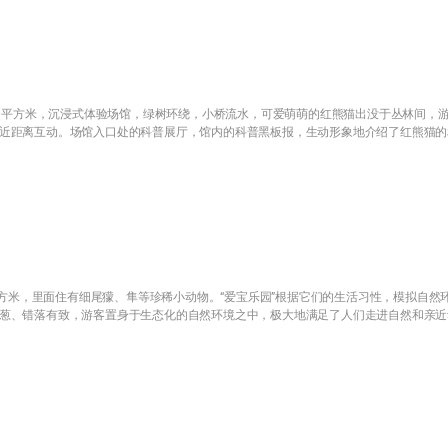
0平方米，沉浸式体验场馆，绿树环绕，小桥流水，可爱萌萌的红熊猫出没于丛林间，
近距离互动。场馆入口处的科普展厅，馆内的科普黑板报，生动形象地介绍了红熊猫的
平方米，里面住有细尾獴、隼等珍稀小动物。“爱宝乐园”根据它们的生活习性，模拟自然
葱、错落有致，游客置身于生态化的自然环境之中，极大地满足了人们走进自然和亲近
 East Gate