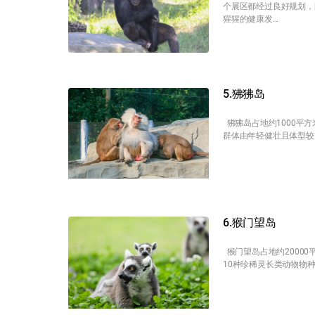
个展区都经过良好规划，
猩猩的健康发...
5.狒狒岛
狒狒岛占地约1000平
群体由年轻健壮且体型较
6.猴门望岛
猴门望岛占地约2000
10种珍稀灵长类动物物