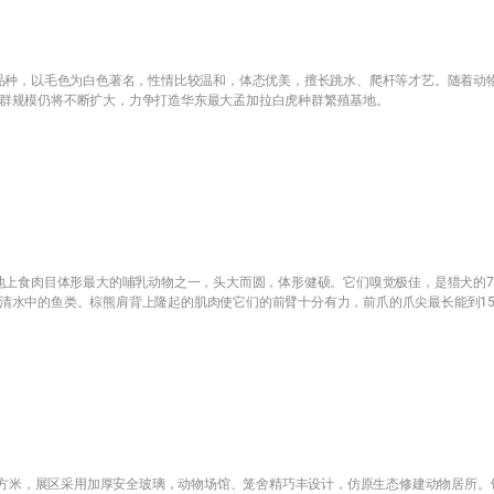
种，以毛色为白色著名，性情比较温和，体态优美，擅长跳水、爬杆等才艺。随着动
群规模仍将不断扩大，力争打造华东最大孟加拉白虎种群繁殖基地。
上食肉目体形最大的哺乳动物之一，头大而圆，体形健硕。它们嗅觉极佳，是猎犬的7
清水中的鱼类。棕熊肩背上隆起的肌肉使它们的前臂十分有力，前爪的爪尖最长能到1
平方米，展区采用加厚安全玻璃，动物场馆、笼舍精巧丰设计，仿原生态修建动物居所。