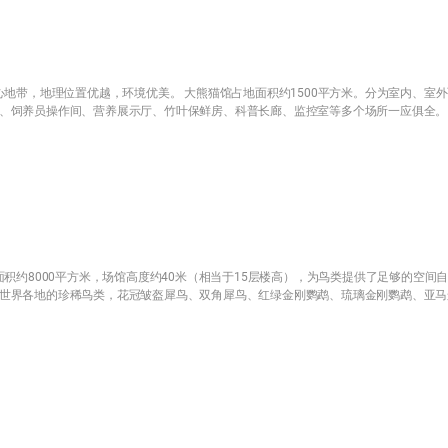
地带，地理位置优越，环境优美。 大熊猫馆占地面积约1500平方米。分为室内、室
、饲养员操作间、营养展示厅、竹叶保鲜房、科普长廊、监控室等多个场所一应俱全。
积约8000平方米，场馆高度约40米（相当于15层楼高），为鸟类提供了足够的空间
世界各地的珍稀鸟类，花冠皱盔犀鸟、双角犀鸟、红绿金刚鹦鹉、琉璃金刚鹦鹉、亚马