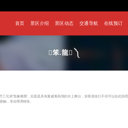
首页
景区介绍
景区动态
交通导航
在线预订
笨.龍 ༽
野三兄弟”形象雕塑，后面是具有夏威夷风情的水上舞台，游客朋友们不但可以在此拍
接触，亲自喂养鲤鱼。