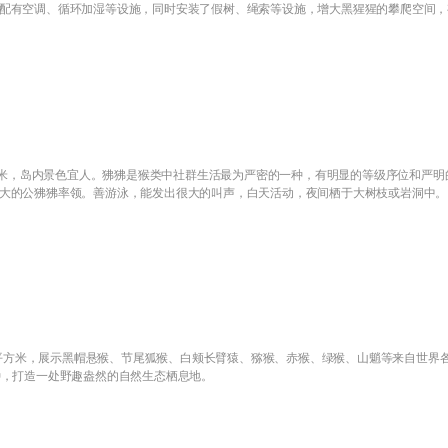
配有空调、循环加湿等设施，同时安装了假树、绳索等设施，增大黑猩猩的攀爬空间，
方米，岛内景色宜人。狒狒是猴类中社群生活最为严密的一种，有明显的等级序位和严明
大的公狒狒率领。善游泳，能发出很大的叫声，白天活动，夜间栖于大树枝或岩洞中。
0平方米，展示黑帽悬猴、节尾狐猴、白颊长臂猿、猕猴、赤猴、绿猴、山魈等来自世界
种，打造一处野趣盎然的自然生态栖息地。