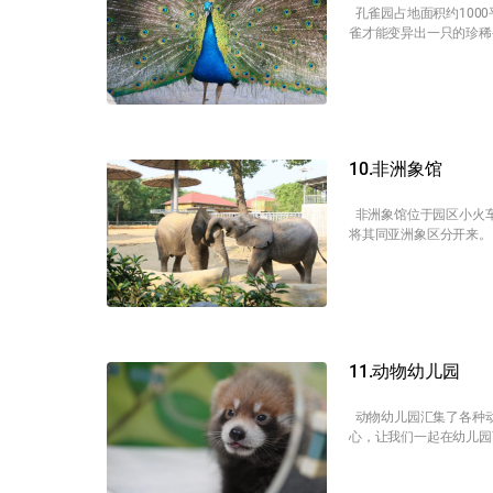
孔雀园占地面积约100
雀才能变异出一只的珍稀
10.非洲象馆
非洲象馆位于园区小火车
将其同亚洲象区分开来。
11.动物幼儿园
动物幼儿园汇集了各种动
心，让我们一起在幼儿园