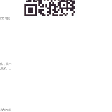
物繁育技
倍，视力
5厘米。它
馆内的每