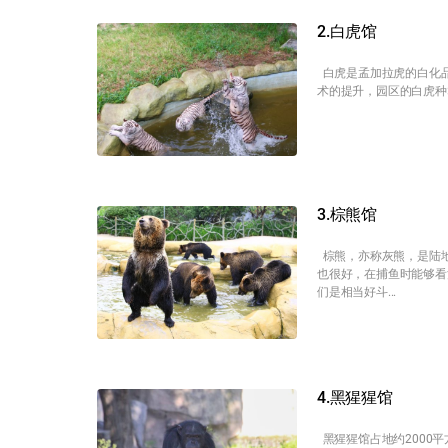
2.白虎馆
白虎是孟加拉虎的白化品
术的提升，园区的白虎种
3.棕熊馆
棕熊，亦称灰熊，是陆地
也很好，在捕鱼时能够看
们是相当好斗...
4.黑猩猩馆
黑猩猩馆占地约2000