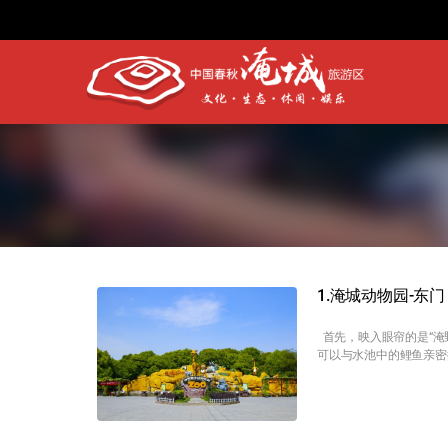
1.淹城动物园-东门
首先，映入眼帘的是“淹
可以与水池中的鲤鱼亲密