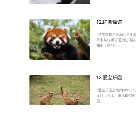
12.红熊猫馆
红熊猫馆占地面积约80
其中与聪明可爱的红熊猫
知识，自然生...
13.爱宝乐园
爱宝乐园占地约5000
设计，乔木、灌木郁郁葱
望。
1. Yancheng Zoo –