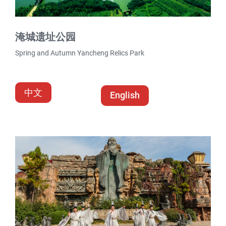
淹城遗址公园
Spring and Autumn Yancheng Relics Park
中文
English