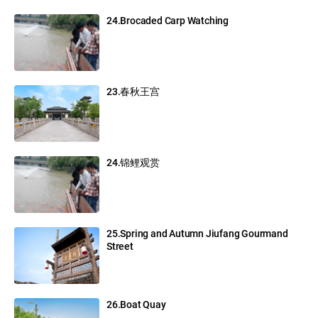
24.Brocaded Carp Watching
23.春秋王宫
24.锦鲤观赏
25.Spring and Autumn Jiufang Gourmand
Street
26.Boat Quay