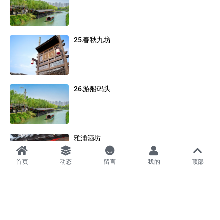
25.春秋九坊
26.游船码头
雅浦酒坊
首页
动态
留言
我的
顶部
古一中医门诊